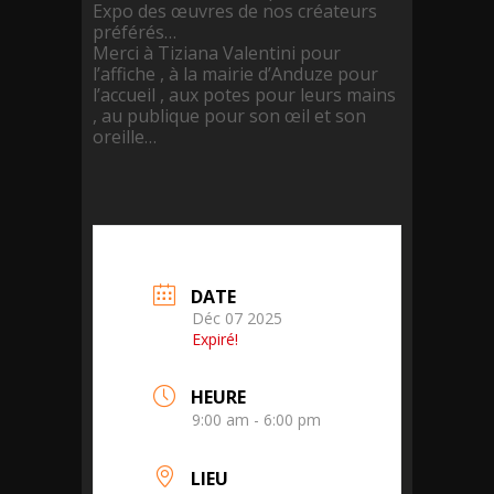
Expo des œuvres de nos créateurs
préférés…
Merci à
Tiziana Valentini
pour
l’affiche , à la mairie d’Anduze pour
l’accueil , aux potes pour leurs mains
, au publique pour son œil et son
oreille…
DATE
Déc 07 2025
Expiré!
HEURE
9:00 am - 6:00 pm
LIEU